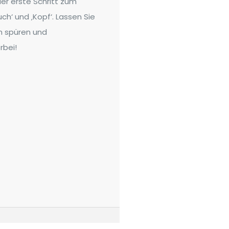
er erste Schritt zum
h‘ und ‚Kopf‘. Lassen Sie
en spüren und
rbei!